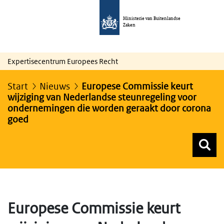
Ministerie van Buitenlandse
Zaken
Expertisecentrum Europees Recht
Start
Nieuws
Europese Commissie keurt
wijziging van Nederlandse steunregeling voor
ondernemingen die worden geraakt door corona
goed
Z
Z
Top menu zoeken
Europese Commissie keurt