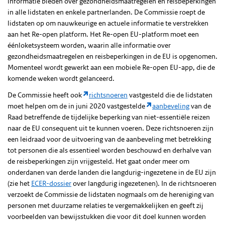
informatie bieden over gezondheidsmaatregelen en reisbeperkingen
in alle lidstaten en enkele partnerlanden. De Commissie roept de
lidstaten op om nauwkeurige en actuele informatie te verstrekken
aan het Re-open platform. Het Re-open EU-platform moet een
éénloketsysteem worden, waarin alle informatie over
gezondheidsmaatregelen en reisbeperkingen in de EU is opgenomen.
Momenteel wordt gewerkt aan een mobiele Re-open EU-app, die de
komende weken wordt gelanceerd.
De Commissie heeft ook
richtsnoeren
vastgesteld die de lidstaten
moet helpen om de in juni 2020 vastgestelde
aanbeveling
van de
Raad betreffende de tijdelijke beperking van niet-essentiële reizen
naar de EU consequent uit te kunnen voeren. Deze richtsnoeren zijn
een leidraad voor de uitvoering van de aanbeveling met betrekking
tot personen die als essentieel worden beschouwd en derhalve van
de reisbeperkingen zijn vrijgesteld. Het gaat onder meer om
onderdanen van derde landen die langdurig-ingezetene in de EU zijn
(zie het
ECER-dossier
over langdurig ingezetenen). In de richtsnoeren
verzoekt de Commissie de lidstaten nogmaals om de hereniging van
personen met duurzame relaties te vergemakkelijken en geeft zij
voorbeelden van bewijsstukken die voor dit doel kunnen worden