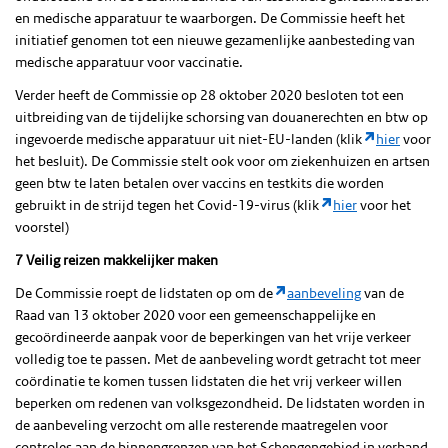
en medische apparatuur te waarborgen. De Commissie heeft het
initiatief genomen tot een nieuwe gezamenlijke aanbesteding van
medische apparatuur voor vaccinatie.
Verder heeft de Commissie op 28 oktober 2020 besloten tot een
uitbreiding van de tijdelijke schorsing van douanerechten en btw op
ingevoerde medische apparatuur uit niet-EU-landen (klik
hier
voor
het besluit). De Commissie stelt ook voor om ziekenhuizen en artsen
geen btw te laten betalen over vaccins en testkits die worden
gebruikt in de strijd tegen het Covid-19-virus (klik
hier
voor het
voorstel)
7 Veilig reizen makkelijker maken
De Commissie roept de lidstaten op om de
aanbeveling
van de
Raad van 13 oktober 2020 voor een gemeenschappelijke en
gecoördineerde aanpak voor de beperkingen van het vrije verkeer
volledig toe te passen. Met de aanbeveling wordt getracht tot meer
coördinatie te komen tussen lidstaten die het vrij verkeer willen
beperken om redenen van volksgezondheid. De lidstaten worden in
de aanbeveling verzocht om alle resterende maatregelen voor
controles aan de binnengrenzen van het Schengengebied in verband