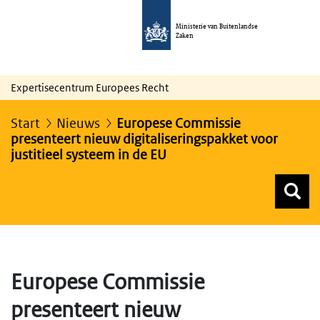
Ministerie van Buitenlandse
Zaken
Expertisecentrum Europees Recht
Start
Nieuws
Europese Commissie
presenteert nieuw digitaliseringspakket voor
justitieel systeem in de EU
Z
Z
Top menu zoeken
Europese Commissie
presenteert nieuw