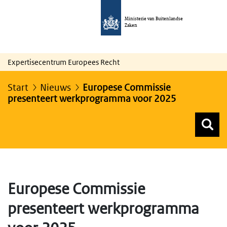
Ministerie van Buitenlandse
Zaken
Expertisecentrum Europees Recht
Start
Nieuws
Europese Commissie
presenteert werkprogramma voor 2025
Z
Z
Top menu zoeken
Europese Commissie
presenteert werkprogramma