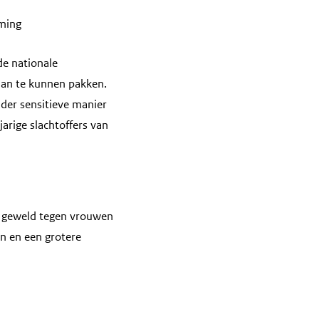
rming
de nationale
aan te kunnen pakken.
der sensitieve manier
arige slachtoffers van
an geweld tegen vrouwen
en en een grotere