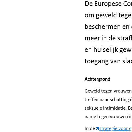
De Europese Com
om geweld tegen
beschermen en d
meer in de stra
en huiselijk gew
toegang van sla
Achtergrond
Geweld tegen vrouwen e
treffen naar schatting
seksuele intimidatie. 
name tegen vrouwen in h
In de
strategie voor 