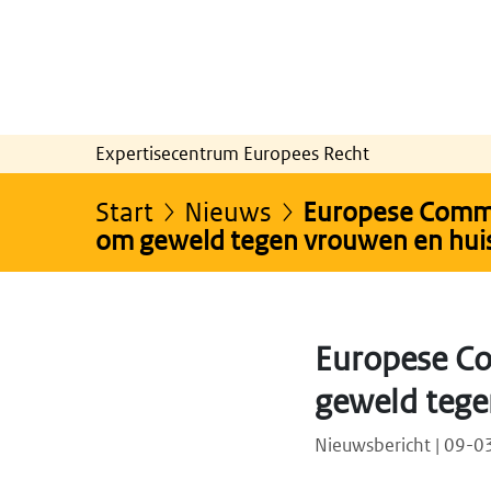
Expertisecentrum Europees Recht
Start
Nieuws
Europese Commi
om geweld tegen vrouwen en huise
Europese Co
geweld tege
Nieuwsbericht | 09-