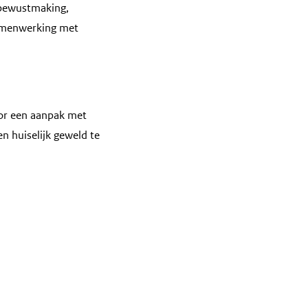
bewustmaking,
samenwerking met
or een aanpak met
 huiselijk geweld te