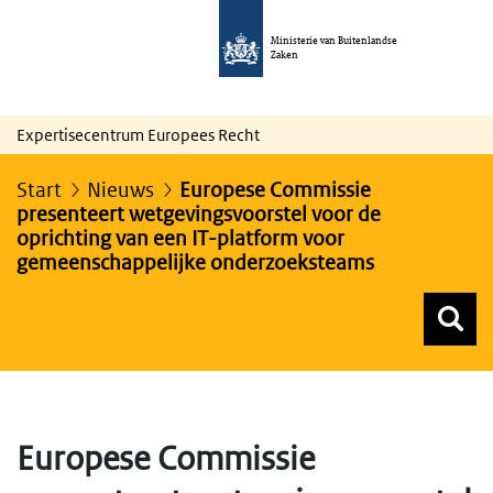
Ministerie van Buitenlandse
Zaken
Expertisecentrum Europees Recht
Start
Nieuws
Europese Commissie
presenteert wetgevingsvoorstel voor de
oprichting van een IT-platform voor
gemeenschappelijke onderzoeksteams
Z
Z
Top menu zoeken
Europese Commissie