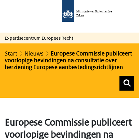
Ministerie van Buitenlandse
Zaken
Expertisecentrum Europees Recht
Start
Nieuws
Europese Commissie publiceert
voorlopige bevindingen na consultatie over
herziening Europese aanbestedingsrichtlijnen
Z
Z
Top menu zoeken
Europese Commissie publiceert
voorlopige bevindingen na