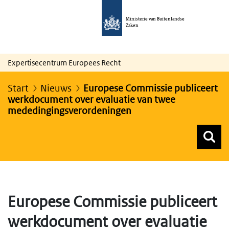
Ministerie van Buitenlandse
Zaken
Expertisecentrum Europees Recht
Start
Nieuws
Europese Commissie publiceert
werkdocument over evaluatie van twee
mededingingsverordeningen
Z
Z
Top menu zoeken
Europese Commissie publiceert
werkdocument over evaluatie