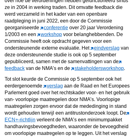
over hoe de verordeningen hebben gefunctioneerd sinds
ze in 2004 in werking traden. Dit omvatte feedback die
werd verzameld in het kader van een openbare
raadpleging in juni 2022, een door de Commissie
georganiseerde
conferentie
over 20 jaar Verordening
1/2003 en een
workshop
voor belanghebbenden. De
Commissie heeft ook opdracht gegeven voor een
ondersteunende externe evaluatie. Het
eindverslag
van
deze ondersteunende studie is ook op 5 september
gepubliceerd, samen met de samenvattingen van de
feedback
van de NMA’s en de
stakeholdersworkshop
.
Tot slot keurde de Commissie op 5 september ook het
eerdergenoemde
verslag
aan de Raad en het Europees
Parlement goed over het rechtskader voor- en het gebruik
van- voorlopige maatregelen door NMA’s. Voorlopige
maatregelen zorgen ervoor dat de mededinging in stand
wordt gehouden terwijl een antitrustonderzoek loopt. De
ECN+-richtlijn
verleent de NMA’s een minimumpakket
handhavingsbevoegdheden, waaronder de bevoegdheid
om voorlopige maatregelen op te leggen. Uit het verslag