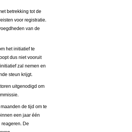
et betrekking tot de
isten voor registratie.
bevoegdheden van de
het initiatief te
oopt dus niet vooruit
initiatief zal nemen en
de steun krijgt.
satoren uitgenodigd om
ommissie.
s maanden de tijd om te
binnen een jaar één
e reageren. De