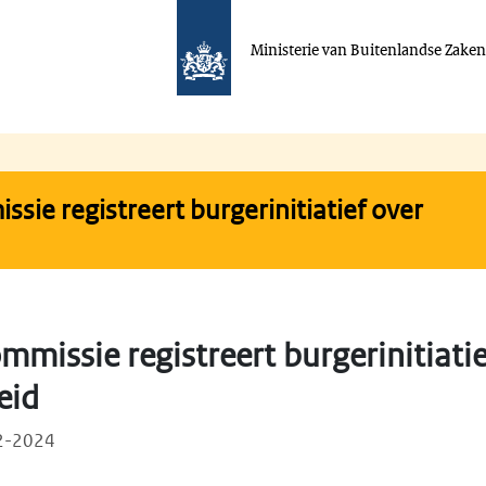
Ministerie van Buitenlandse Zake
sie registreert burgerinitiatief over
missie registreert burgerinitiatie
eid
02-2024