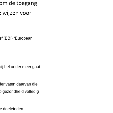
r om de toegang
e wijzen voor
ef (EBI) “European
ij het onder meer gaat
derivaten daarvan die
op gezondheid volledig
he doeleinden.