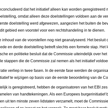
oncludeerd dat het initiatief alleen kan worden geregistreerd m
lstelling, omdat alleen deze doelstellingen voldoen aan de vere
 eerste doelstelling werd afgewezen, aangezien het buiten de 
it gebied een voorstel voor een rechtshandeling in te dienen.
inhoud van de voorstellen nog niet geanalyseerd. Het besluit om 
ede en derde doelstelling betreft slechts een formele stap. Het l
dische en politieke besluit dat de Commissie uiteindelijk over het 
le stappen die de Commissie zal nemen als het initiatief voldoen
tratie verliep in twee fasen. In de eerste fase werden de organi
itiatief te wijzigen op basis van de eerste beoordeling van de C
ltelijk is geregistreerd, hebben de organisatoren van het EBI ze
amelen van handtekeningen. Als een Europees burgerinitiatief 
en uit ten minste zeven lidstaten verzamelt, moet de Commissi