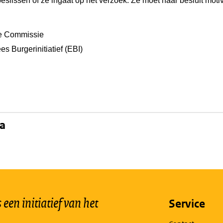
lissen of ze ingaat op het verzoek. Ze moet haar besluit moti
e Commissie
es Burgerinitiatief (EBI)
na
een initiatief van het
Service