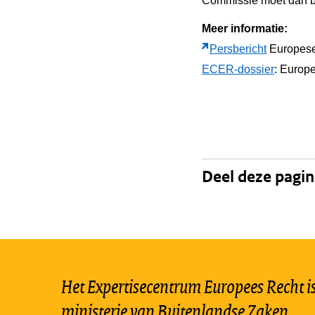
Commissie moet dan bes
Meer informatie:
Persbericht
Europes
ECER-dossier
: Europe
Deel deze pagi
Het Expertisecentrum Europees Recht is 
ministerie van Buitenlandse Zaken.