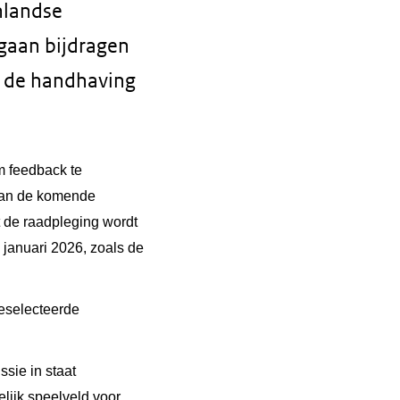
nlandse
 gaan bijdragen
j de handhaving
m feedback te
 van de komende
t de raadpleging wordt
 januari 2026, zoals de
geselecteerde
sie in staat
lijk speelveld voor