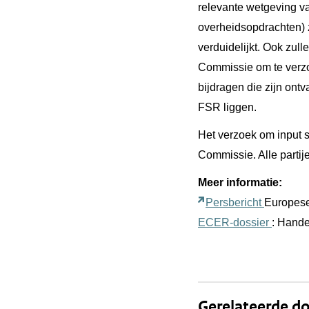
relevante wetgeving v
overheidsopdrachten) 
verduidelijkt. Ook zu
Commissie om te verzo
bijdragen die zijn on
FSR liggen.
Het verzoek om input st
Commissie. Alle parti
Meer informatie:
Persbericht
Europes
ECER-dossier
: Hande
Gerelateerde do