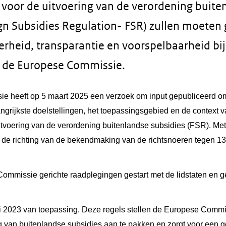
 voor de uitvoering van de verordening buite
ign Subsidies Regulation- FSR) zullen moeten
kerheid, transparantie en voorspelbaarheid bi
r de Europese Commissie.
 heeft op 5 maart 2025 een verzoek om input gepubliceerd o
angrijkste doelstellingen, het toepassingsgebied en de context
itvoering van de verordening buitenlandse subsidies (FSR). Me
n de richting van de bekendmaking van de richtsnoeren tegen 13
e Commissie gerichte raadplegingen gestart met de lidstaten en 
i 2023 van toepassing. Deze regels stellen de Europese Commis
g van buitenlandse subsidies aan te pakken en zorgt voor een ge