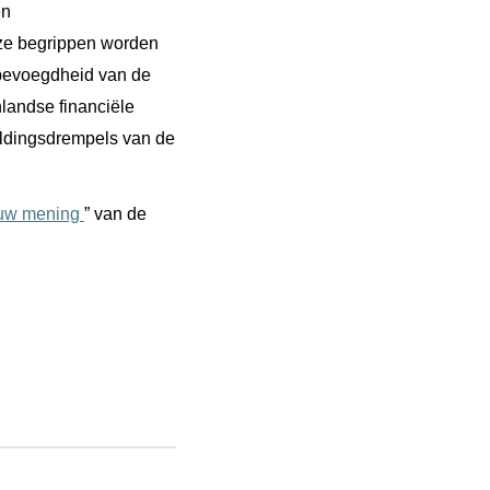
en
eze begrippen worden
 bevoegdheid van de
landse financiële
eldingsdrempels van de
uw mening
” van de