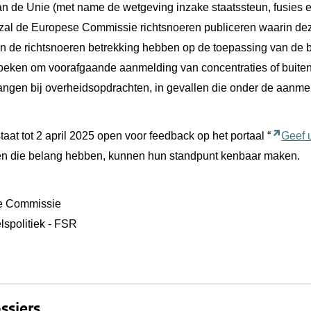
an de Unie (met name de wetgeving inzake staatssteun, fusies 
zal de Europese Commissie richtsnoeren publiceren waarin d
llen de richtsnoeren betrekking hebben op de toepassing van de
eken om voorafgaande aanmelding van concentraties of buiten
tvangen bij overheidsopdrachten, in gevallen die onder de aanm
aat tot 2 april 2025 open voor feedback op het portaal “
Geef 
jen die belang hebben, kunnen hun standpunt kenbaar maken.
e Commissie
lspolitiek - FSR
ssiers