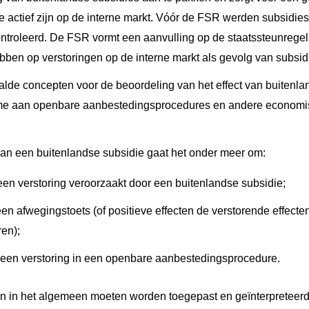
e actief zijn op de interne markt. Vóór de FSR werden subsidi
ontroleerd. De FSR vormt een aanvulling op de staatssteunrege
bben op verstoringen op de interne markt als gevolg van subsidi
lde concepten voor de beoordeling van het effect van buitenla
me aan openbare aanbestedingsprocedures en andere economisc
 van een buitenlandse subsidie gaat het onder meer om:
 een verstoring veroorzaakt door een buitenlandse subsidie;
en afwegingstoets (of positieve effecten de verstorende effect
en);
 een verstoring in een openbare aanbestedingsprocedure.
 in het algemeen moeten worden toegepast en geïnterpreteerd i