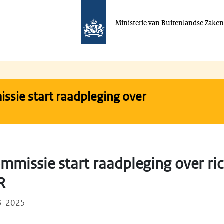
Ministerie van Buitenlandse Zake
sie start raadpleging over
mmissie start raadpleging over ri
R
03-2025