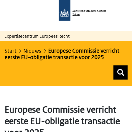
Ministerie van Buitenlandse
Zaken
Expertisecentrum Europees Recht
Start
Nieuws
Europese Commissie verricht
eerste EU-obligatie transactie voor 2025
Z
Z
Top menu zoeken
Europese Commissie verricht
eerste EU-obligatie transactie