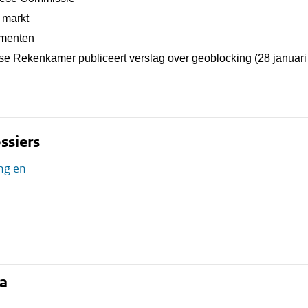
e markt
umenten
se Rekenkamer publiceert verslag over geoblocking (28 januari
ssiers
ing en
na