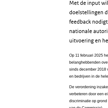
Met de input wi
doelstellingen d
feedback nodig
nationale autor
uitvoering en he
Op 11 februari 2025 h
belanghebbenden ove
sinds december 2018 v
en bedrijven in de hel
De verordening inzake g
verbeteren door een e
discriminatie op grond 
van de Commissie).