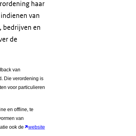
rordening haar
t indienen van
 bedrijven en
ver de
edback van
. Die verordening is
n voor particulieren
e en offline, te
 vormen van
rmatie ook de
website