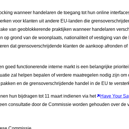
ocking wanneer handelaren de toegang tot hun online interface
erken voor klanten uit andere EU-landen die grensoverschrijden
sprake van geoblokkerende praktijken wanneer handelaren versc
op grond van de woonplaats, nationaliteit of vestiging van de k
ren dat grensoverschrijdende klanten de aankoop afronden of t
 goed functionerende interne markt is een belangrijke priorite
atie zal helpen bepalen of verdere maatregelen nodig zijn om 
pakken en de grensoverschrijdende handel in de EU te verster
n hun bijdragen tot 11 maart indienen via het
Have Your Say
 een consultatie door de Commissie worden gehouden over de 
ese Commissie