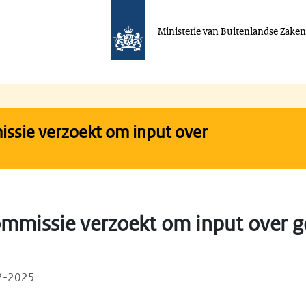
Ministerie van Buitenlandse Zake
ssie verzoekt om input over
mmissie verzoekt om input over g
02-2025