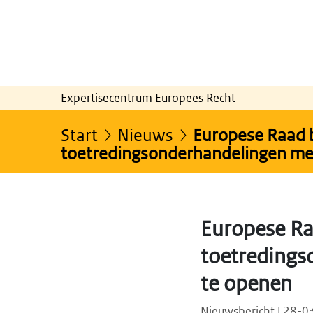
Expertisecentrum Europees Recht
Start
Nieuws
Europese Raad 
toetredingsonderhandelingen me
Europese Ra
toetredings
te openen
Nieuwsbericht | 28-