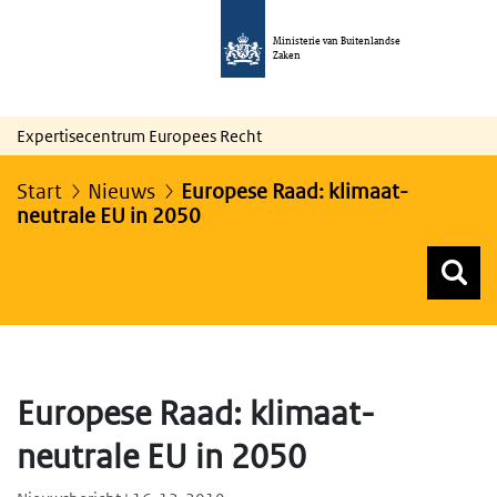
Ministerie van Buitenlandse
Zaken
Expertisecentrum Europees Recht
Start
Nieuws
Europese Raad: klimaat-
neutrale EU in 2050
Z
Z
Top menu zoeken
Europese Raad: klimaat-
neutrale EU in 2050