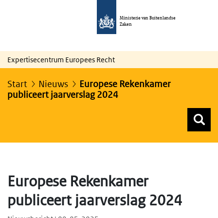
Ministerie van Buitenlandse
Zaken
Expertisecentrum Europees Recht
Start
Nieuws
Europese Rekenkamer
publiceert jaarverslag 2024
Z
Z
Top menu zoeken
Europese Rekenkamer
publiceert jaarverslag 2024