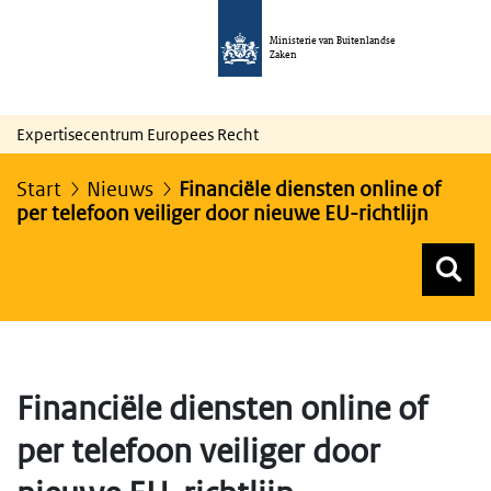
Ministerie van Buitenlandse
Zaken
Expertisecentrum Europees Recht
Start
Nieuws
Financiële diensten online of
per telefoon veiliger door nieuwe EU-richtlijn
Z
Z
Top menu zoeken
Financiële diensten online of
per telefoon veiliger door