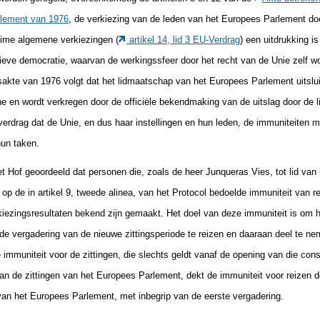
rlement van 1976
, de verkiezing van de leden van het Europees Parlement do
eime algemene verkiezingen (
artikel 14, lid 3 EU-Verdrag
) een uitdrukking i
ieve democratie, waarvan de werkingssfeer door het recht van de Unie zelf wo
akte van 1976 volgt dat het lidmaatschap van het Europees Parlement uitsluit
e en wordt verkregen door de officiële bekendmaking van de uitslag door de l
verdrag dat de Unie, en dus haar instellingen en hun leden, de immuniteiten 
hun taken.
et Hof geoordeeld dat personen die, zoals de heer Junqueras Vies, tot lid va
 op de in artikel 9, tweede alinea, van het Protocol bedoelde immuniteit van r
kiezingsresultaten bekend zijn gemaakt. Het doel van deze immuniteit is om 
nde vergadering van de nieuwe zittingsperiode te reizen en daaraan deel te nem
e immuniteit voor de zittingen, die slechts geldt vanaf de opening van die con
n de zittingen van het Europees Parlement, dekt de immuniteit voor reizen d
van het Europees Parlement, met inbegrip van de eerste vergadering.