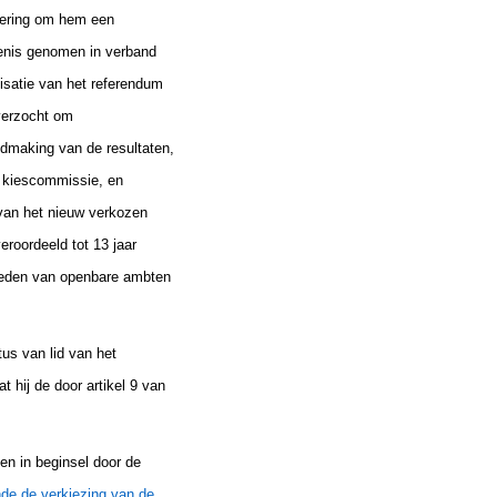
igering om hem een
tenis genomen in verband
isatie van het referendum
verzocht om
dmaking van de resultaten,
e kiescommissie, en
van het nieuw verkozen
roordeeld tot 13 jaar
ekleden van openbare ambten
us van lid van het
 hij de door artikel 9 van
en in beginsel door de
nde de verkiezing van de