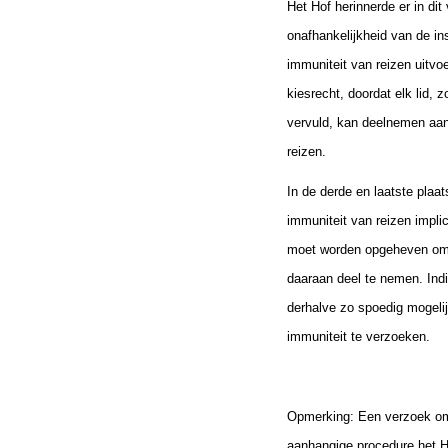
Het Hof herinnerde er in di
onafhankelijkheid van de ins
immuniteit van reizen uitvo
kiesrecht, doordat elk lid, 
vervuld, kan deelnemen aan
reizen.
In de derde en laatste plaa
immuniteit van reizen impli
moet worden opgeheven om h
daaraan deel te nemen. Indi
derhalve zo spoedig mogelij
immuniteit te verzoeken.
Opmerking: Een verzoek om ee
aanhangige procedure het Ho