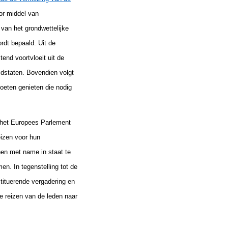
or middel van
s van het grondwettelijke
rdt bepaald. Uit de
end voortvloeit uit de
idstaten. Bovendien volgt
moeten genieten die nodig
n het Europees Parlement
eizen voor hun
hen met name in staat te
en. In tegenstelling tot de
stituerende vergadering en
e reizen van de leden naar