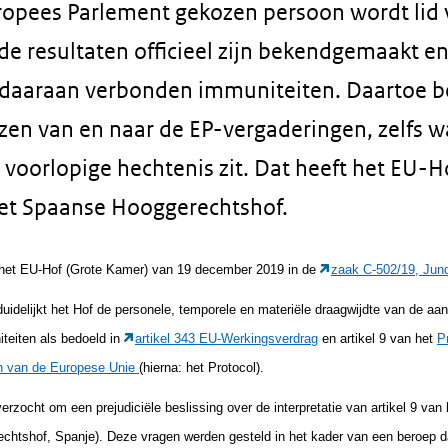
ropees Parlement gekozen persoon wordt lid 
 de resultaten officieel zijn bekendgemaakt e
daaraan verbonden immuniteiten. Daartoe b
zen van en naar de EP-vergaderingen, zelfs 
n voorlopige hechtenis zit. Dat heeft het EU-
et Spaanse Hooggerechtshof.
 het EU-Hof (Grote Kamer) van 19 december 2019 in de
zaak C-502/19, Jun
erduidelijkt het Hof de personele, temporele en materiële draagwijdte van de a
teiten als bedoeld in
artikel 343 EU-Werkingsverdrag
en artikel 9 van het
P
en van de Europese Unie
(hierna: het Protocol).
rzocht om een prejudiciële beslissing over de interpretatie van artikel 9 van 
chtshof, Spanje). Deze vragen werden gesteld in het kader van een beroep d