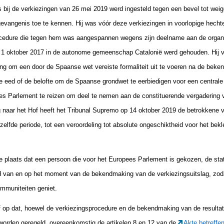
s bij de verkiezingen van 26 mei 2019 werd ingesteld tegen een bevel tot we
gevangenis toe te kennen. Hij was vóór deze verkiezingen in voorlopige hech
rocedure die tegen hem was aangespannen wegens zijn deelname aan de organ
p 1 oktober 2017 in de autonome gemeenschap Catalonië werd gehouden. Hij 
om een door de Spaanse wet vereiste formaliteit uit te voeren na de beken
de eed of de belofte om de Spaanse grondwet te eerbiedigen voor een central
es Parlement te reizen om deel te nemen aan de constituerende vergadering 
 naar het Hof heeft het Tribunal Supremo op 14 oktober 2019 de betrokkene ve
zelfde periode, tot een veroordeling tot absolute ongeschiktheid voor het b
te plaats dat een persoon die voor het Europees Parlement is gekozen, de stat
d van en op het moment van de bekendmaking van de verkiezingsuitslag, zodat
immuniteiten geniet.
f op dat, hoewel de verkiezingsprocedure en de bekendmaking van de resultat
 worden geregeld, overeenkomstig de artikelen 8 en 12 van de
Akte betreffe