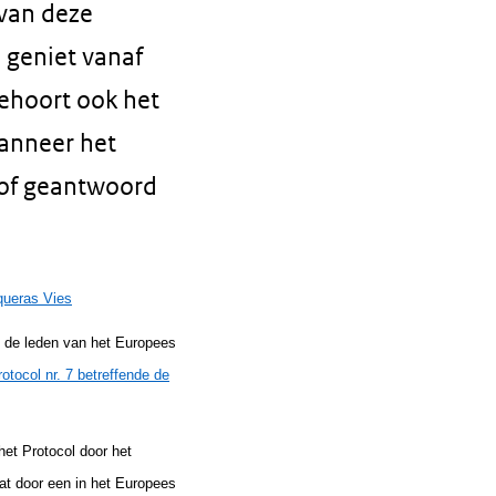
van deze
n geniet vanaf
ehoort ook het
wanneer het
Hof geantwoord
queras Vies
an de leden van het Europees
rotocol nr. 7 betreffende de
het Protocol door het
at door een in het Europees