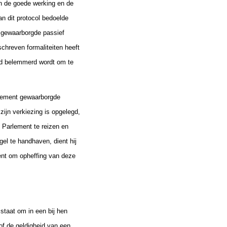
en de goede werking en de
an dit protocol bedoelde
gewaarborgde passief
schreven formaliteiten heeft
id belemmerd wordt om te
arlement gewaarborgde
zijn verkiezing is opgelegd,
 Parlement te reizen en
el te handhaven, dient hij
ment om opheffing van deze
 staat om in een bij hen
of de geldigheid van een