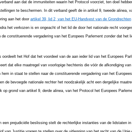
t verband aan dat de immuniteiten waarin het Protocol voorziet, ten doel hebb
tellingen te beschermen. In dit verband geeft de in artikel 9, tweede alinea, v
ering aan het door
artikel 39, lid 2, van het EU-Handvest van de Grondrechten
zodra het verkozen is en ongeacht of het lid de door het nationale recht voorge
 de constituerende vergadering van het Europees Parlement zonder dat het l
ts oordeelt het Hof dat het voordeel van de aan ieder lid van het Europees P
ceert dat elke maatregel van voorlopige hechtenis die vóór de afkondiging van 
em in staat te stellen naar de constituerende vergadering van het Europees
en de bevoegde nationale rechter het noodzakelijk acht een dergelijke maatreg
k op grond van artikel 9, derde alinea, van het Protocol het Europees Parle
n prejudiciële beslissing stelt de rechterlijke instanties van de lidstaten in
f van Justitie vragen te stellen over de uitlegging van het recht van de Unie 