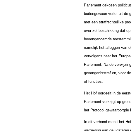
Parlement gekozen politicu
buitengewoon verlof uit de 
met een strafrechtelijke p
over zelfbeschikking dat o
bovengenoemde toestemming 
namelijk het afleggen van 
vervolgens naar het Europe
Parlement. Na de verwijzing
gevangenisstraf en, voor de
of functies.
Het Hof oordeelt in de eers
Parlement verkrijgt op gron
het Protocol gewaarborgde 
In dit verband merkt het Ho
wetgeving van de lidstaten