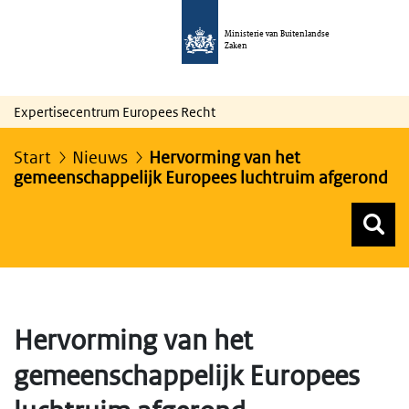
Ministerie van Buitenlandse
Zaken
Expertisecentrum Europees Recht
Start
Nieuws
Hervorming van het
gemeenschappelijk Europees luchtruim afgerond
Z
Z
Top menu zoeken
Hervorming van het
gemeenschappelijk Europees