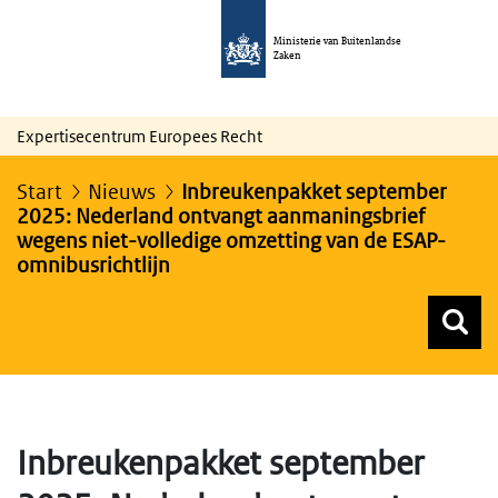
Ministerie van Buitenlandse
Zaken
Expertisecentrum Europees Recht
Start
Nieuws
Inbreukenpakket september
2025: Nederland ontvangt aanmaningsbrief
wegens niet-volledige omzetting van de ESAP-
omnibusrichtlijn
Z
Z
Top menu zoeken
Inbreukenpakket september