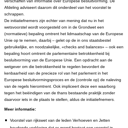
verschaffen van informatie over Europese besluitvorming. De
Afdeling adviseert daarom dit onderdeel van het voorstel te
schrappen.
De initiatiefnemers zijn echter van mening dat nu in het
wetsvoorstel wordt voorgesteld om in de Grondwet een
(normatieve) bepaling omtrent het lidmaatschap van de Europese
Unie op te nemen, daarbij – gelet op de in ons staatsbestel
gebruikelijke, en noodzakelijke, «checks and balances» – ook een
bepaling hoort omtrent de parlementaire betrokkenheid bij
besluitvorming van de Europese Unie. Een opdracht aan de
wetgever om die betrokkenheid te regelen bevordert de
kenbaarheid van de precieze rol van het parlement in het
Europese besluitvormingsproces en de (controle op) de naleving
van de regels hieromtrent. Ook impliceert deze een waarborg
tegen het beëindigen van de thans bestaande praktijk zonder
daarvoor iets in de plaats te stellen, aldus de initiatiefnemers.
Meer informatie:
Voorstel van rijkswet van de leden Verhoeven en Jetten
houdende verklaring dat er grond bestaat een voorstel in