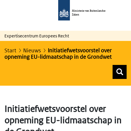
Ministerie van Buitenlandse
Zaken
Expertisecentrum Europees Recht
Start
Nieuws
Initiatiefwetsvoorstel over
opneming EU-lidmaatschap in de Grondwet
Z
Z
Top menu zoeken
Initiatiefwetsvoorstel over
opneming EU-lidmaatschap in