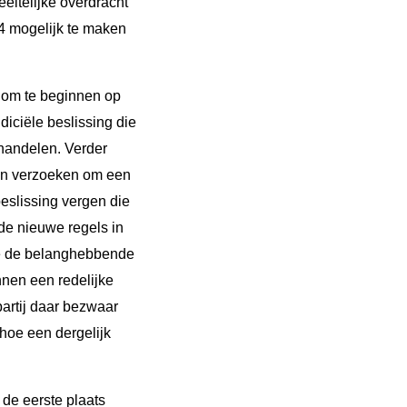
eltelijke overdracht
4 mogelijk te maken
n om te beginnen op
iciële beslissing die
handelen. Verder
van verzoeken om een
beslissing vergen die
de nieuwe regels in
ie de belanghebbende
nnen een redelijke
partij daar bezwaar
hoe een dergelijk
 de eerste plaats