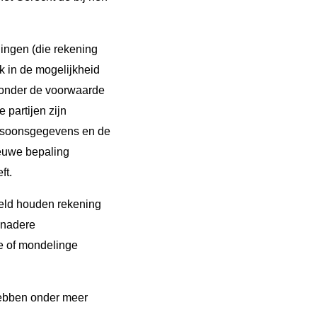
lingen (die rekening
k in de mogelijkheid
l onder de voorwaarde
 partijen zijn
ersoonsgegevens en de
ieuwe bepaling
ft.
teld houden rekening
 nadere
ke of mondelinge
ebben onder meer