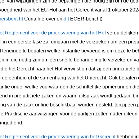
el van wijzigingen zijn de bepalingen die nodig zijn om de gede
evoegdheid van het EU-Hof aan het Gerecht vanaf 1 oktober 202
persbericht
Curia hierover en
dit
ECER-bericht).
het Reglement voor de procesvoering van het Hof
verduidelijke
 in een eerste fase zal omgaan met de verzoeken om een prejud
 teneinde te bepalen welke instantie bevoegd is om deze te be
en in die nodig zijn om een snelle behandeling te verzekeren 
 die het Gerecht naar het Hof verwijst omdat zij een principiële 
op de eenheid of de samenhang van het Unierecht. Ook bepalen 
rantie onder welke voorwaarden de schriftelijke opmerkingen d
end in prejudiciële zaken en waarin uitspraak wordt gedaan, bi
ing van de zaak online beschikbaar worden gesteld, tenzij een 
 Praktische aanwijzingen voor de partijen zetten nader uiteen 
ingediend.
het Reglement voor de procesvoering van het Gerecht
hebben in