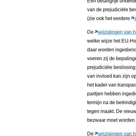
Een belangrijk onderde
van de prejudiciële b
(zie ook het eerdere
De
wijzigingen van 
welke wijze het EU-Hof
daar worden ingediend
voeren zij de bepaling
prejudiciële beslissing
van invloed kan zijn 
het kader van transpa
partijen hebben ingedi
termijn na de beëindig
tegen maakt. De nieuwe
bezwaar moet worden 
De
wijzigingen van 