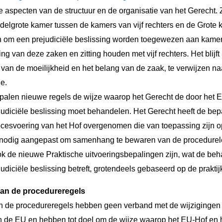
 aspecten van de structuur en de organisatie van het Gerecht. Z
delgrote kamer tussen de kamers van vijf rechters en de Grote k
n om een prejudiciële beslissing worden toegewezen aan kamers
ng van deze zaken en zitting houden met vijf rechters. Het blijf
 van de moeilijkheid en het belang van de zaak, te verwijzen n
e.
epalen nieuwe regels de wijze waarop het Gerecht de door het
udiciële beslissing moet behandelen. Het Gerecht heeft de bep
cesvoering van het Hof overgenomen die van toepassing zijn op
 nodig aangepast om samenhang te bewaren van de procedurele
ok de nieuwe Praktische uitvoeringsbepalingen zijn, wat de be
diciële beslissing betreft, grotendeels gebaseerd op de praktij
van de procedureregels
n de procedureregels hebben geen verband met de wijzigingen 
an de EU en hebben tot doel om de wijze waarop het EU-Hof en h