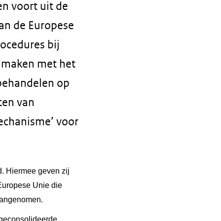
n voort uit de
 van de Europese
ocedures bij
te maken met het
 behandelen op
oten van
mechanisme’ voor
. Hiermee geven zij
 Europese Unie die
 aangenomen.
 geconsolideerde