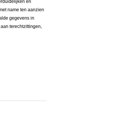
erduidelijken en
 met name ten aanzien
alde gegevens in
an terechtzittingen,