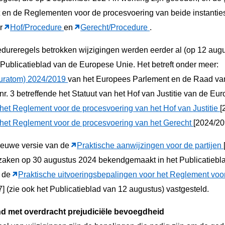
t en de Reglementen voor de procesvoering van beide instantie
er
Hof/Procedure
en
Gerecht/Procedure
.
edureregels betrokken wijzigingen werden eerder al (op 12 aug
Publicatieblad van de Europese Unie. Het betreft onder meer:
uratom) 2024/2019
van het Europees Parlement en de Raad van 
nr. 3 betreffende het Statuut van het Hof van Justitie van de Eu
het Reglement voor de procesvoering van het Hof van Justitie
[
 het Reglement voor de procesvoering van het Gerecht
[2024/20
ieuwe versie van de
Praktische aanwijzingen voor de partijen
zaken op 30 augustus 2024 bekendgemaakt in het Publicatiebla
n de
Praktische uitvoeringsbepalingen voor het Reglement voo
] (zie ook het Publicatieblad van 12 augustus) vastgesteld.
nd met overdracht prejudiciële bevoegdheid