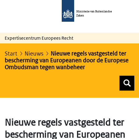
Ministerie van Buitenlandse
Zaken
Expertisecentrum Europees Recht
Start
Nieuws
Nieuwe regels vastgesteld ter
bescherming van Europeanen door de Europese
Ombudsman tegen wanbeheer
Z
Z
Top menu zoeken
Nieuwe regels vastgesteld ter
bescherming van Europeanen