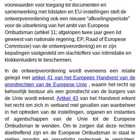
voorwaarden voor toegang tot documenten en
samenwerking met lidstaten en EU-instellingen stelt de
ontwerpverordening ook
een nieuwe “afkoelingsperiode”
voor de uitoefening van het ambt van Europese
Ombudsman (artikel 11; afgelopen twee jaar geen lid
geweest van nationale regering, EP, Raad of Europese
Commissie) van de ontwerpverordening) en er zijn
bepalingen vastgesteld om slachtoffers van intimidatie en
klokkenluiders te beschermen.
In de ontwerpverordening wordt eveneens een relatie
gelegd met
artikel 41 van het Europees Handvest van de
grondrechten van de Europese Unie
, waarin het recht op
behoorlijk bestuur als een grondrecht van de burgers van
de Unie wordt erkend.
Artikel 43
van het Handvest erkent
het recht om zich in verband met gevallen van wanbeheer
in het optreden van de instellingen, organen en instanties
of agentschappen van de Unie tot de Europese
Ombudsman te wenden. Om
te zorgen dat deze rechten
doeltreffend zijn en de Europese Ombudsman in staat te
stellen grondig en onpartijdig onderzoek te verrichten,