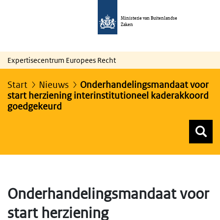
Ministerie van Buitenlandse
Zaken
Expertisecentrum Europees Recht
Start
Nieuws
Onderhandelingsmandaat voor
start herziening interinstitutioneel kaderakkoord
goedgekeurd
Z
Z
Top menu zoeken
Onderhandelingsmandaat voor
start herziening