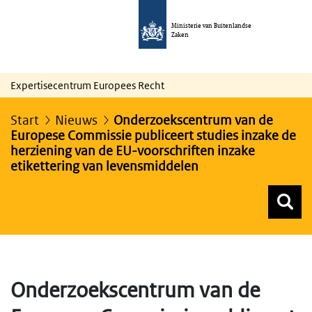
Ministerie van Buitenlandse
Zaken
Expertisecentrum Europees Recht
Start
Nieuws
Onderzoekscentrum van de
Europese Commissie publiceert studies inzake de
herziening van de EU-voorschriften inzake
etikettering van levensmiddelen
Z
Z
Top menu zoeken
Onderzoekscentrum van de