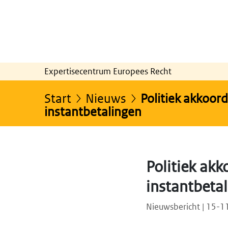
Expertisecentrum Europees Recht
Start
Nieuws
Politiek akkoord
instantbetalingen
Politiek akk
instantbeta
Nieuwsbericht | 15-