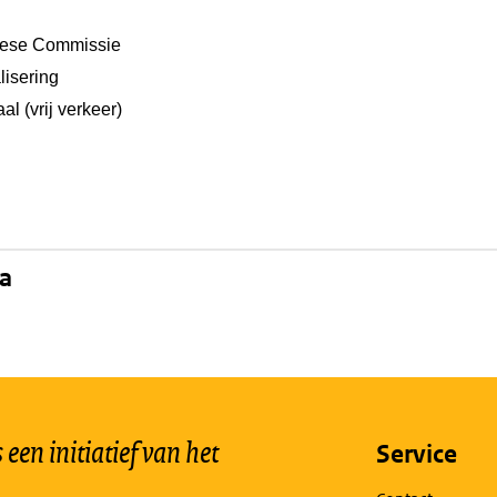
ese Commissie
lisering
al (vrij verkeer)
na
een initiatief van het
Service