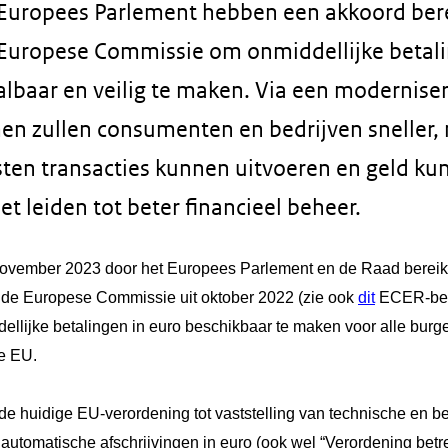
Europees Parlement hebben een akkoord bere
 Europese Commissie om onmiddellijke betali
albaar en veilig te maken. Via een modernise
en zullen consumenten en bedrijven sneller, 
sten transacties kunnen uitvoeren en geld k
 leiden tot beter financieel beheer.
november 2023 door het Europees Parlement en de Raad bereikt
de Europese Commissie uit oktober 2022 (zie ook
dit
ECER-beri
llijke betalingen in euro beschikbaar te maken voor alle burg
e EU.
de huidige EU-verordening tot vaststelling van technische en be
automatische afschrijvingen in euro (ook wel “Verordening bet