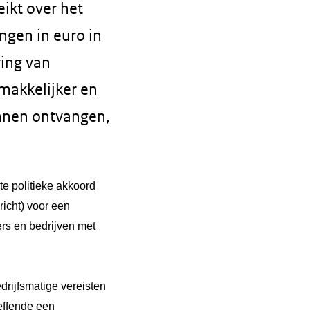
ikt over het
ngen in euro in
ring van
makkelijker en
unnen ontvangen,
e politieke akkoord
cht) voor een
ers en bedrijven met
drijfsmatige vereisten
reffende een