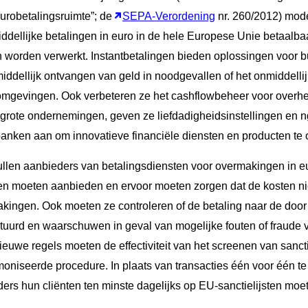
robetalingsruimte”; de
SEPA-Verordening
nr. 260/2012) mod
ddellijke betalingen in euro in de hele Europese Unie betaalbaar
worden verwerkt. Instantbetalingen bieden oplossingen voor b
nmiddellijk ontvangen van geld in noodgevallen of het onmiddelli
 omgevingen. Ook verbeteren ze het cashflowbeheer voor overhe
rote ondernemingen, geven ze liefdadigheidsinstellingen en ng
anken aan om innovatieve financiële diensten en producten te 
ullen aanbieders van betalingsdiensten voor overmakingen in e
en moeten aanbieden en ervoor moeten zorgen dat de kosten nie
akingen. Ook moeten ze controleren of de betaling naar de doo
uurd en waarschuwen in geval van mogelijke fouten of fraude v
ieuwe regels moeten de effectiviteit van het screenen van san
niseerde procedure. In plaats van transacties één voor één te
ers hun cliënten ten minste dagelijks op EU-sanctielijsten moet