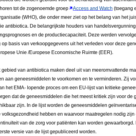
ehoren tot de zogenoemde groep
Access and Watch
(toegang e
anisatie (WHO), die onder meer ziet op het belang van het juis
ie antibiotica. De belangrijkste houders van handelsvergunni
eringsprognoses en de productiecapaciteit. Deze werden vervol
 op basis van verkoopgegevens uit het verleden voor deze gen
Europese Unie /Europese Economische Ruimte (EER).
 gebied van antibiotica maken deel uit van meeromvattende ma
ten aan geneesmiddelen te voorkomen en te verminderen. Zij v
van het EMA- lopende proces om een EU-lijst van kritieke gene
 zorgen dat de geneesmiddelen die het meest kritiek zijn voor de
ikbaar zijn. In de lijst worden de geneesmiddelen geïnventaris
 de volksgezondheid hebben en waarvoor maatregelen nodig zijn
ntinuïteit van de zorg voor patiënten kan worden gewaarborgd.
rste versie van de lijst gepubliceerd worden.