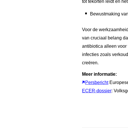
tot tekorten leidt en h
Bewustmaking van h
Voor de werkzaamheid v
van cruciaal belang da
antibiotica alleen voor
infecties zoals verkou
creëren.
Meer informatie:
Persbericht
Europes
ECER-dossier
: Volks