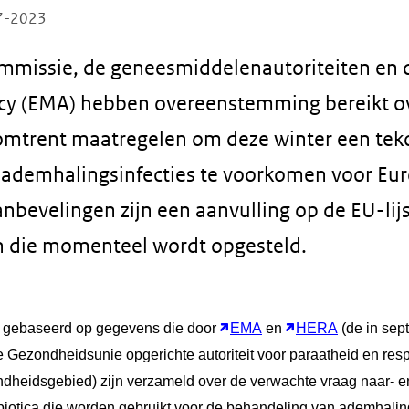
07-2023
mmissie, de geneesmiddelenautoriteiten en 
cy (EMA) hebben overeenstemming bereikt ov
mtrent maatregelen om deze winter een tek
r ademhalingsinfecties te voorkomen voor Eu
nbevelingen zijn een aanvulling op de EU-lijs
 die momenteel wordt opgesteld.
n gebaseerd op gegevens die door
EMA
en
HERA
(de in sep
 Gezondheidsunie opgerichte autoriteit voor paraatheid en res
ndheidsgebied) zijn verzameld over de verwachte vraag naar- 
ibiotica die worden gebruikt voor de behandeling van ademhalin