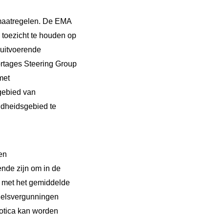
maatregelen. De EMA
toezicht te houden op
 uitvoerende
rtages Steering Group
met
gebied van
ndheidsgebied te
en
ende zijn om in de
s met het gemiddelde
delsvergunningen
otica kan worden