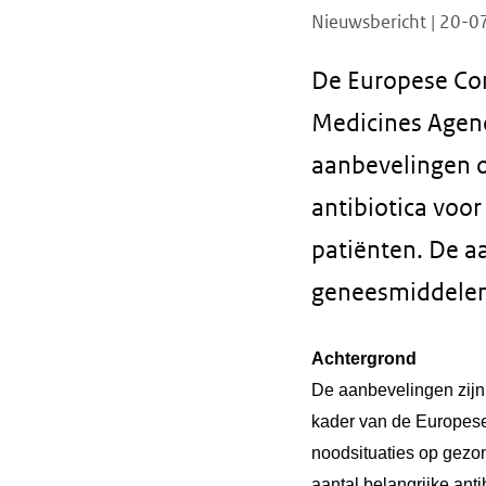
Nieuwsbericht | 20-
De Europese Co
Medicines Agen
aanbevelingen o
antibiotica voo
patiënten. De aa
geneesmiddelen
Achtergrond
De aanbevelingen zij
kader van de Europese
noodsituaties op gezo
aantal belangrijke ant