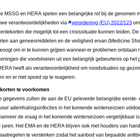
e MSSG en HERA spelen een belangrijke rol bij de genomen 
uwe verantwoordelijkheden via
verordening (EU) 2022/123
om 
ntekorten die mogelijk tot een crisissituatie kunnen leiden. De
orten aan geneesmiddelen en de veiligheid ervan
(Medicine Sho
oogt om in te kunnen grijpen wanneer er problemen ontstaan 
ningen die voortvloeien uit een belangrijk gebeurtenis op het 
ERA heeft als verantwoordelijkheid om noodsituaties op gezo
en en er met spoed op te reageren.
korten te voorkomen
 gegevens zullen de aan de EU geleverde belangrijke eerste- 
 voor ademhalingsinfecties in het komende winterseizoen voldo
anneer de vraag in het komende winterseizoen vergelijkbaar i
e jaren. Het EMA en de HERA blijven ook met houders van han
tregelen te versterken zodat het aanbod van bepaalde antibi