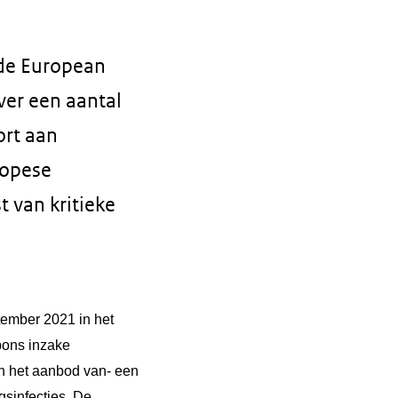
de European
er een aantal
ort aan
ropese
t van kritieke
tember 2021 in het
pons inzake
en het aanbod van- een
gsinfecties. De