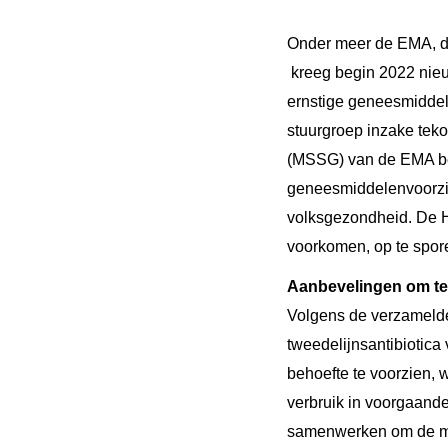
Onder meer de EMA, d
kreeg begin 2022 nie
ernstige geneesmiddele
stuurgroep
inzake tek
(MSSG) van de EMA be
geneesmiddelenvoorzie
volksgezondheid. De H
voorkomen, op te spor
Aanbevelingen om te
Volgens de verzamelde
tweedelijnsantibiotica
behoefte te voorzien,
w
verbruik in voorgaand
samenwerken om de maa