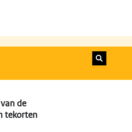
n
Zoeken
Zoekform
Top menu zoeken
 van de
 tekorten