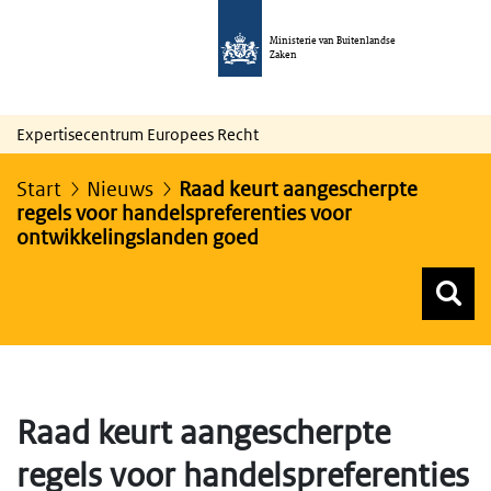
Ministerie van Buitenlandse
Zaken
Expertisecentrum Europees Recht
Start
Nieuws
Raad keurt aangescherpte
regels voor handelspreferenties voor
ontwikkelingslanden goed
Z
Z
Top menu zoeken
Raad keurt aangescherpte
regels voor handelspreferenties