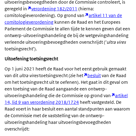
uitvoeringsbevoegdheden door de Commissie controleert, is
geregeld in
verordening 182/2011
(hierna:
comitologieverordening). Op grond van
artikel 11 van de
comitologieverordening
kunnen de Raad en het Europees
Parlement de Commissie te allen tijde te kennen geven dat een
ontwerp-uitvoeringshandeling de bij de wetgevingshandeling
verleende uitvoeringsbevoegdheden overschrijdt (‘
ultra vires
toetsingsrecht’).
Uitoefening toetsingsrecht
Op 1 juni 2021 heeft de Raad voor het eerst gebruik gemaakt
van dit
ultra vires
toetsingsrecht (zie het
besluit
van de Raad
om het toetsingsrecht uit te oefenen). Het gaat in dit geval om
een toetsing van de Raad aangaande een ontwerp-
uitvoeringshandeling die de Commissie op grond van
artikel
14, lid 9 van verordening 2018/1724
heeft vastgesteld. De
Raad voert in haar besluit een aantal standpunten aan waarom
de Commissie met de vaststelling van de ontwerp-
uitvoeringshandeling haar uitvoeringsbevoegdheden
overschrijdt: