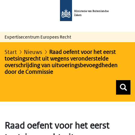
Ministerie van Buitenlandse
Zaken
Expertisecentrum Europees Recht
Start
Nieuws
Raad oefent voor het eerst
toetsingsrecht uit wegens veronderstelde
overschrijding van uitvoeringsbevoegdheden
door de Commissie
Z
Z
Top menu zoeken
Raad oefent voor het eerst