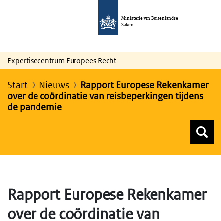
Ministerie van Buitenlandse
Zaken
Expertisecentrum Europees Recht
Start
Nieuws
Rapport Europese Rekenkamer
over de coördinatie van reisbeperkingen tijdens
de pandemie
Z
Z
Top menu zoeken
Rapport Europese Rekenkamer
over de coördinatie van