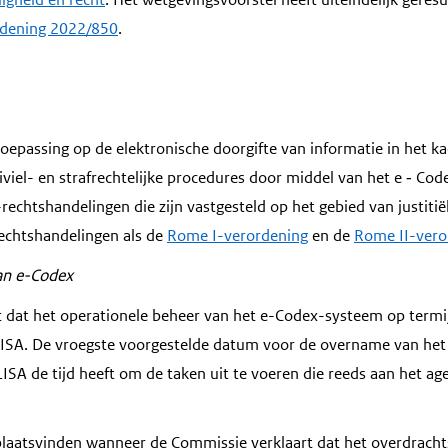
rdening 2022/850
.
toepassing op de elektronische doorgifte van informatie in het k
viel- en strafrechtelijke procedures door middel van het e
‑
Code
echtshandelingen die zijn vastgesteld op het gebied van justiti
echtshandelingen als de
Rome I-verordening
en de
Rome II-vero
an e-Codex
 dat het operationele beheer van het e-Codex-systeem op termi
ISA. De vroegste voorgestelde datum voor de overname van het 
LISA de tijd heeft om de taken uit te voeren die reeds aan het ag
 plaatsvinden wanneer de Commissie verklaart dat het overdrac