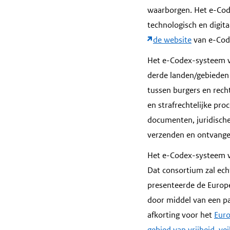
waarborgen. Het e-Cod
technologisch en digit
de website
van e-Cod
Het e-Codex-systeem w
derde landen/gebieden 
tussen burgers en recht
en strafrechtelijke pro
documenten, juridische 
verzenden en ontvange
Het e-Codex-systeem w
Dat consortium zal ech
presenteerde de Euro
door middel van een pa
afkorting voor het
Euro
gebied van vrijheid, vei