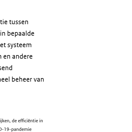
tie tussen
 in bepaalde
Het systeem
n en andere
ssend
neel beheer van
ken, de efficiëntie in
VID-19-pandemie