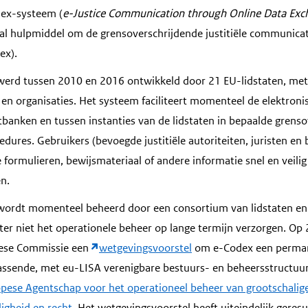
ex-systeem (
e-Justice Communication through Online Data Ex
aal hulpmiddel om de grensoverschrijdende justitiële communicat
ex).
erd tussen 2010 en 2016 ontwikkeld door 21 EU-lidstaten, me
en organisaties. Het systeem faciliteert momenteel de elektron
banken en tussen instanties van de lidstaten in bepaalde grensov
cedures. Gebruikers (bevoegde justitiële autoriteiten, juristen en
formulieren, bewijsmateriaal of andere informatie snel en veilig
n.
ordt momenteel beheerd door een consortium van lidstaten en 
ter niet het operationele beheer op lange termijn verzorgen. O
pese Commissie een
wetgevingsvoorstel
om e-Codex een perman
ssende, met eu-LISA verenigbare bestuurs- en beheersstructuur.
pese Agentschap voor het operationeel beheer van grootschalig
ligheid en recht
. Het wetgevingsvoorstel heeft uiteindelijk geresu