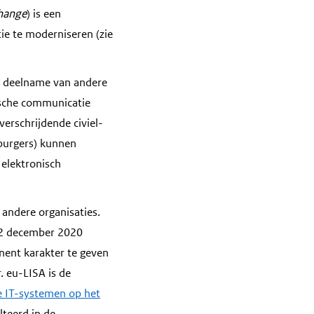
change
) is een
ie te moderniseren (zie
t deelname van andere
ische communicatie
erschrijdende civiel-
 burgers) kunnen
 elektronisch
andere organisaties.
p 2 december 2020
ent karakter te geven
 eu-LISA is de
e IT-systemen op het
lteerd in de