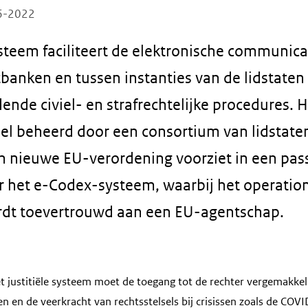
06-2022
teem faciliteert de elektronische communica
tbanken en tussen instanties van de lidstaten
ende civiel- en strafrechtelijke procedures. 
l beheerd door een consortium van lidstate
en nieuwe EU-verordening voorziet in een pa
r het e-Codex-systeem, waarbij het operatio
rdt toevertrouwd aan een EU-agentschap.
et justitiële systeem moet de toegang tot de rechter vergemakkelij
n en de veerkracht van rechtsstelsels bij crisissen zoals de CO