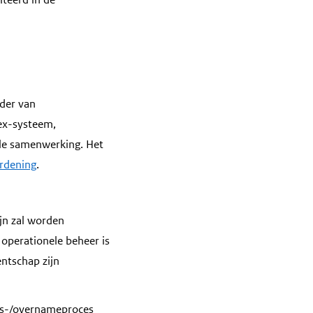
ader van
x-systeem,
ële samenwerking. Het
rdening
.
jn zal worden
operationele beheer is
entschap zijn
hts-/overnameproces