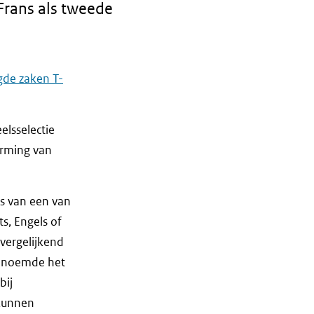
 Frans als tweede
de zaken T-
lsselectie
orming van
is van een van
s, Engels of
vergelijkend
g noemde het
bij
 kunnen