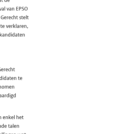
eval van EPSO
Gerecht stelt
te verklaren,
 kandidaten
Gerecht
didaten te
genomen
aardigd
m enkel het
mde talen