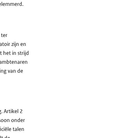
belemmerd.
 ter
toir zijn en
het in strijd
e ambtenaren
ing van de
 Artikel 2
rsoon onder
ciële talen
dt de