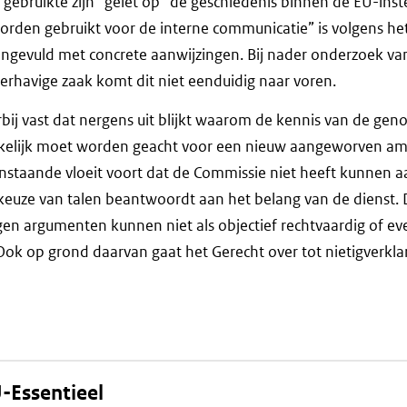
gebruikte zijn” gelet op “de geschiedenis binnen de EU-inst
worden gebruikt voor de interne communicatie” is volgens he
angevuld met concrete aanwijzingen. Bij nader onderzoek va
derhavige zaak komt dit niet eenduidig naar voren.
rbij vast dat nergens uit blijkt waarom de kennis van de ge
kelijk moet worden geacht voor een nieuw aangeworven am
venstaande vloeit voort dat de Commissie niet heeft kunnen 
keuze van talen beantwoordt aan het belang van de dienst.
n argumenten kunnen niet als objectief rechtvaardig of ev
k op grond daarvan gaat het Gerecht over tot nietigverkla
-Essentieel