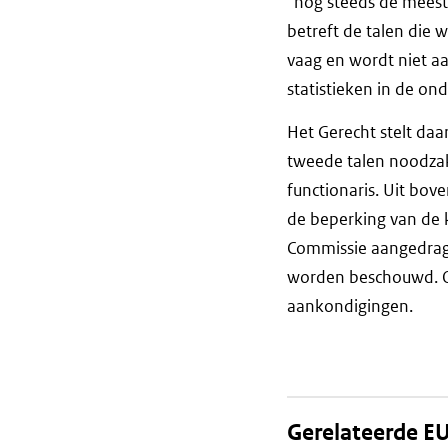
“nog steeds de meest 
betreft de talen die 
vaag en wordt niet a
statistieken in de on
Het Gerecht stelt daa
tweede talen noodza
functionaris. Uit bo
de beperking van de 
Commissie aangedrage
worden beschouwd. Oo
aankondigingen.
Gerelateerde EU