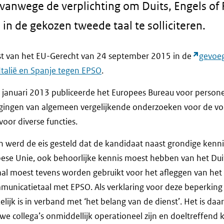
 vanwege de verplichting om Duits, Engels of
n in de gekozen tweede taal te solliciteren.
st van het EU-Gerecht van 24 september 2015 in de
gevoeg
Italië en Spanje tegen EPSO
.
januari 2013 publiceerde het Europees Bureau voor personee
gingen van algemeen vergelijkende onderzoeken voor de v
oor diverse functies.
n werd de eis gesteld dat de kandidaat naast grondige kenn
ese Unie, ook behoorlijke kennis moest hebben van het Duit
aal moest tevens worden gebruikt voor het afleggen van het 
municatietaal met EPSO. Als verklaring voor deze beperkin
ijk is in verband met ‘het belang van de dienst’. Het is daar
we collega’s onmiddellijk operationeel zijn en doeltreffend