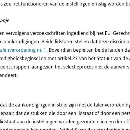
 zou het functioneren van de instellingen ernstig worden 
panje
en vervolgens verzoekschriften ingediend bij het EU-Gerecht
e aankondigingen. Beide lidstaten stellen dat deze discrimina
alenverordening nr. 1
. Bovendien bepleiten beide landen dat 
nredigheidsbeginsel en met artikel 27 van het Statuut van d
enschappen, aangezien het selectieproces niet de aanwerv
andeert.
dat de aankondigingen in strijd zijn met de talenverordening.
epaalt dat de stukken die door een lidstaat of door een pe
 lidstaat aan de instellingen worden gezonden, in een der offi
ender gesteld kan worden. Artikel 6 van de verordening bie