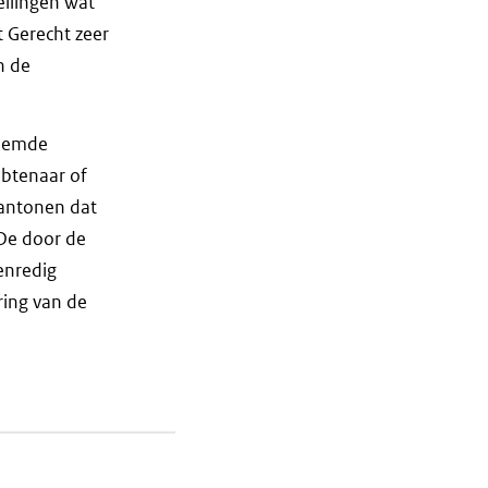
ellingen wat
t Gerecht zeer
n de
noemde
btenaar of
aantonen dat
 De door de
enredig
ring van de