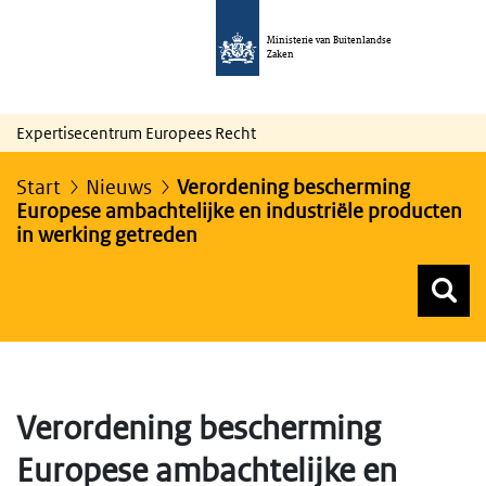
Ministerie van Buitenlandse
Zaken
Expertisecentrum Europees Recht
Start
Nieuws
Verordening bescherming
Europese ambachtelijke en industriële producten
in werking getreden
Z
Z
Top menu zoeken
Verordening bescherming
Europese ambachtelijke en