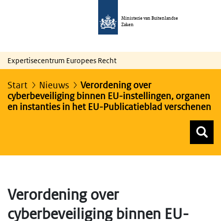
Ministerie van Buitenlandse
Zaken
Expertisecentrum Europees Recht
Start
Nieuws
Verordening over
cyberbeveiliging binnen EU-instellingen, organen
en instanties in het EU-Publicatieblad verschenen
Z
Z
Top menu zoeken
Verordening over
cyberbeveiliging binnen EU-