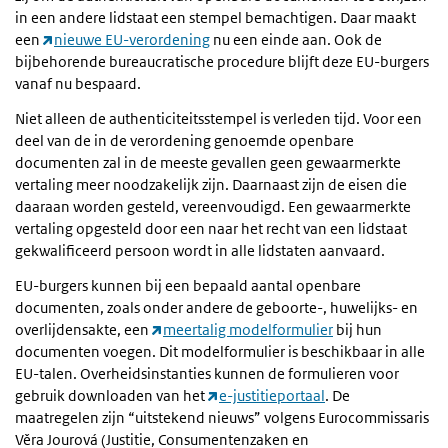
in een andere lidstaat een stempel bemachtigen. Daar maakt
een
nieuwe EU-verordening
nu een einde aan. Ook de
bijbehorende bureaucratische procedure blijft deze EU-burgers
vanaf nu bespaard.
Niet alleen de authenticiteitsstempel is verleden tijd. Voor een
deel van de in de verordening genoemde openbare
documenten zal in de meeste gevallen geen gewaarmerkte
vertaling meer noodzakelijk zijn. Daarnaast zijn de eisen die
daaraan worden gesteld, vereenvoudigd. Een gewaarmerkte
vertaling opgesteld door een naar het recht van een lidstaat
gekwalificeerd persoon wordt in alle lidstaten aanvaard.​​​​​​​
EU-burgers kunnen bij een bepaald aantal openbare
documenten, zoals onder andere de geboorte-, huwelijks- en
overlijdensakte, een
meertalig modelformulier
bij hun
documenten voegen. Dit modelformulier is beschikbaar in alle
EU-talen. Overheidsinstanties kunnen de formulieren voor
gebruik downloaden van het
e-justitieportaal
. De
maatregelen zijn “uitstekend nieuws” volgens Eurocommissaris
Věra Jourová (Justitie, Consumentenzaken en