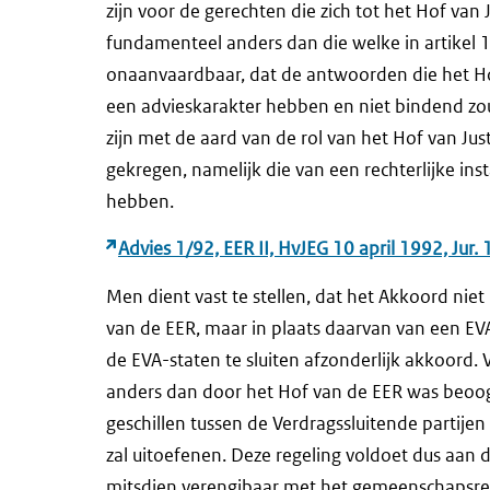
zijn voor de gerechten die zich tot het Hof van
fundamenteel anders dan die welke in artikel 1
onaanvaardbaar, dat de antwoorden die het Hof 
een advieskarakter hebben en niet bindend zoude
zijn met de aard van de rol van het Hof van Just
gekregen, namelijk die van een rechterlijke in
hebben.
Advies 1/92, EER II, HvJEG 10 april 1992, Jur.
Men dient vast te stellen, dat het Akkoord niet
van de EER, maar in plaats daarvan van een EVA
de EVA-staten te sluiten afzonderlijk akkoord
anders dan door het Hof van de EER was beoo
geschillen tussen de Verdragssluitende partij
zal uitoefenen. Deze regeling voldoet dus aan d
mitsdien verengibaar met het gemeenschapsre