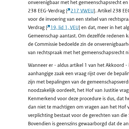
onverenigbaar met het gemeenschapsrecht en ka
238 EEG-Verdrag [
217 VWEU
]. Artikel 238 
voor de invoering van een stelsel van rechtspr
Verdrag [
19, lid 1, VEU
] en dat, meer in het 
Gemeenschap aantast. Om dezelfde redenen kan
de Commissie bedoelde zin de onverenigbaarhe
van rechtspraak met het gemeenschapsrecht ni
Wanneer er - aldus artikel 1 van het Akkoord - 
aanhangige zaak een vraag rijst over de bepali
zijn met bepalingen van de gemeenschapsverdra
noodzakelijk oordeelt, het Hof van Justitie vrage
Kenmerkend voor deze procedure is dus, dat het
dan niet te machtigen om vragen aan het Hof v
verplichting bestaat voor de gerechten van die S
Bovendien is geenszins gewaarborgd dat de an