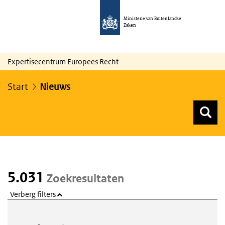
Ministerie van Buitenlandse
Zaken
Expertisecentrum Europees Recht
Start
Nieuws
Z
Z
Top menu zoeken
5.031
Zoekresultaten
Verberg filters
Webcontent zoeken