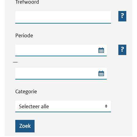
Trefwoord
Trefwoord
Periode
Begindatum van de periode
—
Einddatum van de periode
Categorie
Categorie
Zoek