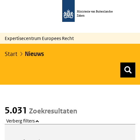
Ministerie van Buitenlandse
Zaken
Expertisecentrum Europees Recht
Start
Nieuws
Z
Z
Top menu zoeken
5.031
Zoekresultaten
Verberg filters
Webcontent zoeken