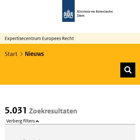
Ministerie van Buitenlandse
Zaken
Expertisecentrum Europees Recht
Start
Nieuws
Z
Z
Top menu zoeken
5.031
Zoekresultaten
Verberg filters
Webcontent zoeken