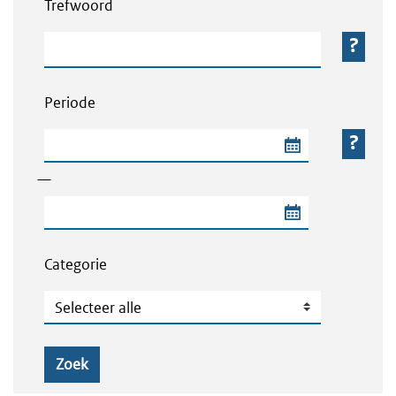
Trefwoord
Trefwoord
Periode
Begindatum van de periode
—
Einddatum van de periode
Categorie
Categorie
Zoek