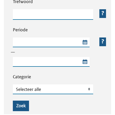
Trefwoord
Trefwoord
Periode
Begindatum van de periode
—
Einddatum van de periode
Categorie
Categorie
Zoek