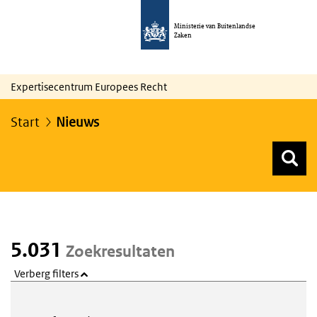
Ministerie van Buitenlandse
Zaken
Expertisecentrum Europees Recht
Start
Nieuws
Z
Z
Top menu zoeken
5.031
Zoekresultaten
Verberg filters
Webcontent zoeken