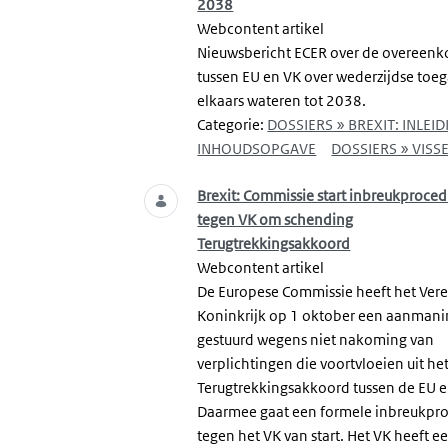
2038
Webcontent artikel
Nieuwsbericht ECER over de overeen
tussen EU en VK over wederzijdse toeg
elkaars wateren tot 2038.
Categorie:
DOSSIERS » BREXIT: INLEID
INHOUDSOPGAVE
DOSSIERS » VISSE
Brexit: Commissie start inbreukproce
tegen VK om schending
Terugtrekkingsakkoord
Webcontent artikel
De Europese Commissie heeft het Ver
Koninkrijk op 1 oktober een aanmani
gestuurd wegens niet nakoming van
verplichtingen die voortvloeien uit he
Terugtrekkingsakkoord tussen de EU e
Daarmee gaat een formele inbreukpr
tegen het VK van start. Het VK heeft 