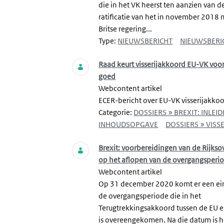
die in het VK heerst ten aanzien van d
ratificatie van het in november 2018 
Britse regering...
Type:
NIEUWSBERICHT
NIEUWSBERI
Raad keurt visserijakkoord EU-VK voo
goed
Webcontent artikel
ECER-bericht over EU-VK visserijakko
Categorie:
DOSSIERS » BREXIT: INLEID
INHOUDSOPGAVE
DOSSIERS » VISSE
Brexit: voorbereidingen van de Rijkso
op het aflopen van de overgangsperi
Webcontent artikel
Op 31 december 2020 komt er een ei
de overgangsperiode die in het
Terugtrekkingsakkoord tussen de EU e
is overeengekomen. Na die datum is h