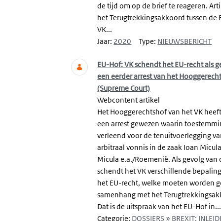
de tijd om op de brief te reageren. Art
het Terugtrekkingsakkoord tussen de 
VK...
Jaar:
2020
Type:
NIEUWSBERICHT
EU-Hof: VK schendt het EU-recht als g
een eerder arrest van het Hooggerech
(Supreme Court)
Webcontent artikel
Het Hooggerechtshof van het VK heef
een arrest gewezen waarin toestemmi
verleend voor de tenuitvoerlegging v
arbitraal vonnis in de zaak Ioan Micula
Micula e.a./Roemenië. Als gevolg van d
schendt het VK verschillende bepaling
het EU-recht, welke moeten worden g
samenhang met het Terugtrekkingsak
Dat is de uitspraak van het EU-Hof in..
Categorie:
DOSSIERS » BREXIT: INLEID