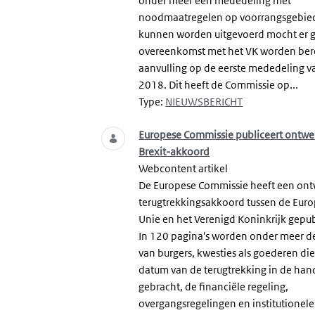
onder meer een mededeling met
noodmaatregelen op voorrangsgebie
kunnen worden uitgevoerd mocht er 
overeenkomst met het VK worden berei
aanvulling op de eerste mededeling va
2018. Dit heeft de Commissie op...
Type:
NIEUWSBERICHT
Europese Commissie publiceert ontwe
Brexit-akkoord
Webcontent artikel
De Europese Commissie heeft een on
terugtrekkingsakkoord tussen de Eur
Unie en het Verenigd Koninkrijk gepub
In 120 pagina's worden onder meer d
van burgers, kwesties als goederen di
datum van de terugtrekking in de hand
gebracht, de financiële regeling,
overgangsregelingen en institutionele