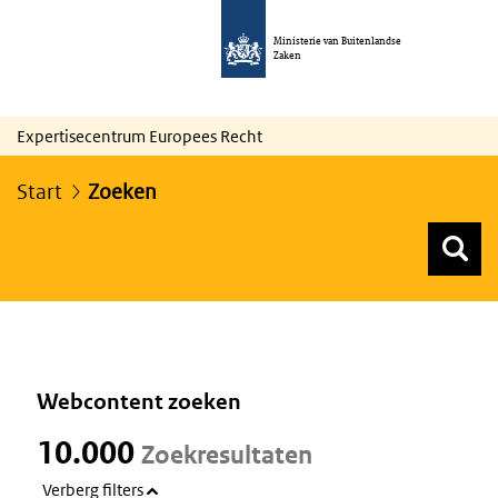
Ministerie van Buitenlandse
Zaken
Expertisecentrum Europees Recht
Start
Zoeken
Z
Z
Top menu zoeken
Webcontent zoeken
10.000
Zoekresultaten
Verberg filters