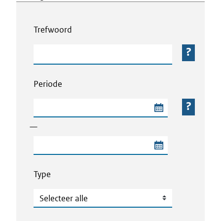
Webcontent zoeken
Trefwoord
Trefwoord
Periode
Begindatum van de periode
—
Einddatum van de periode
Type
Type