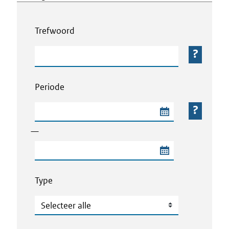
Webcontent zoeken
Trefwoord
Trefwoord
Periode
Begindatum van de periode
—
Einddatum van de periode
Type
Type