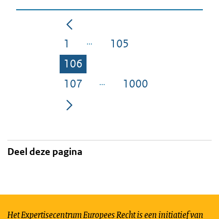
1
105
Pagina
Pagina
106
Pagina
107
1000
Pagina
Pagina
Deel deze pagina
Het Expertisecentrum Europees Recht is een initiatief van