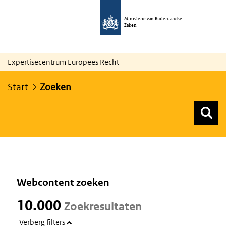
Ministerie van Buitenlandse
Zaken
Expertisecentrum Europees Recht
Start
Zoeken
Z
Z
Top menu zoeken
Webcontent zoeken
10.000
Zoekresultaten
Verberg filters