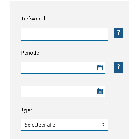
Webcontent zoeken
Trefwoord
Trefwoord
Periode
Begindatum van de periode
—
Einddatum van de periode
Type
Type