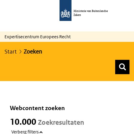
Ministerie van Buitenlandse
Zaken
Expertisecentrum Europees Recht
Start
Zoeken
Z
Z
Top menu zoeken
Webcontent zoeken
10.000
Zoekresultaten
Verberg filters