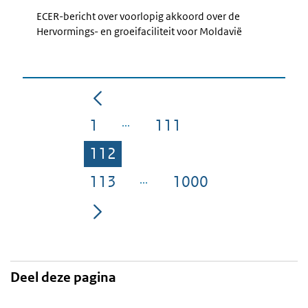
ECER-bericht over voorlopig akkoord over de
Hervormings- en groeifaciliteit voor Moldavië
1
111
Pagina
Pagina
112
Pagina
113
1000
Pagina
Pagina
Deel deze pagina