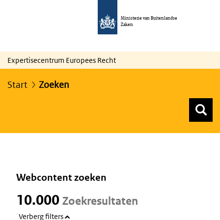
Ministerie van Buitenlandse
Zaken
Expertisecentrum Europees Recht
Start
Zoeken
Z
Z
Top menu zoeken
Webcontent zoeken
10.000
Zoekresultaten
Verberg filters