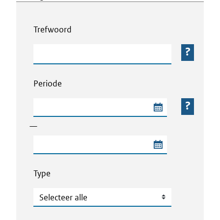
Webcontent zoeken
Trefwoord
Trefwoord
Periode
Begindatum van de periode
—
Einddatum van de periode
Type
Type