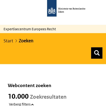
Ministerie van Buitenlandse
Zaken
Expertisecentrum Europees Recht
Start
Zoeken
Z
Z
Top menu zoeken
Webcontent zoeken
10.000
Zoekresultaten
Verberg filters