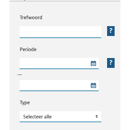
Webcontent zoeken
Trefwoord
Trefwoord
Periode
Begindatum van de periode
—
Einddatum van de periode
Type
Type