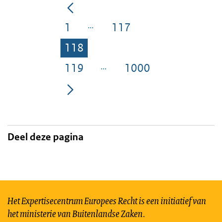
1
117
Pagina
Pagina
118
Pagina
119
1000
Pagina
Pagina
Deel deze pagina
Het Expertisecentrum Europees Recht is een initiatief van
het ministerie van Buitenlandse Zaken.