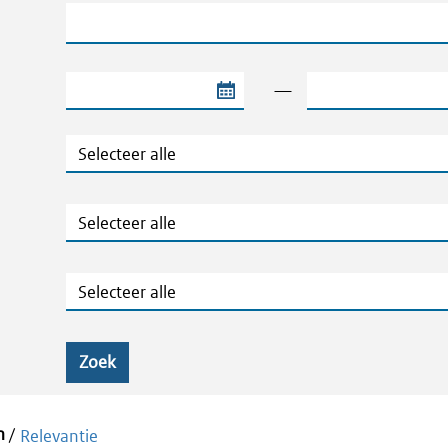
Trefwoord
Begindatum van de periode
Einddatum van de 
—
Type
Jaar
Ministeries
Zoek
m
/
Relevantie