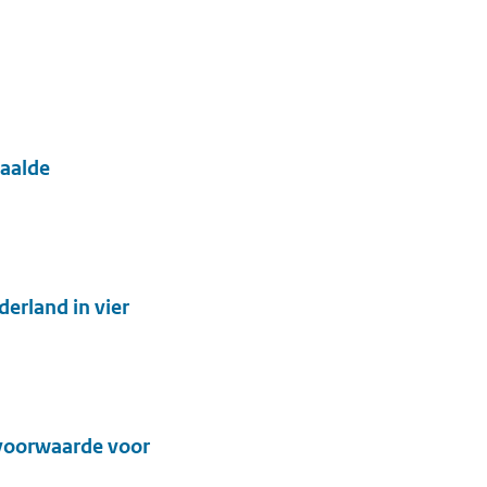
paalde
erland in vier
 voorwaarde voor