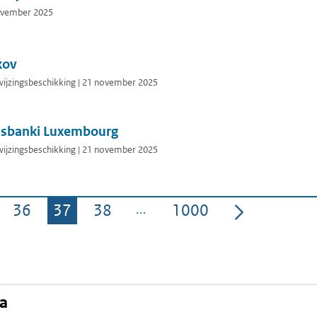
november 2025
ikov
ijzingsbeschikking | 21 november 2025
dsbanki Luxembourg
ijzingsbeschikking | 21 november 2025
36
37
38
1000
Pagina
Pagina
Pagina
Pagina
na