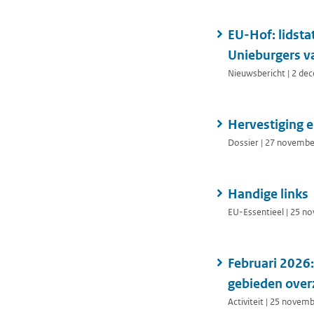
EU-Hof: lidsta
Unieburgers v
Nieuwsbericht | 2 de
Hervestiging 
Dossier | 27 novemb
Handige links
EU-Essentieel | 25 n
Februari 2026
gebieden over
Activiteit | 25 novem