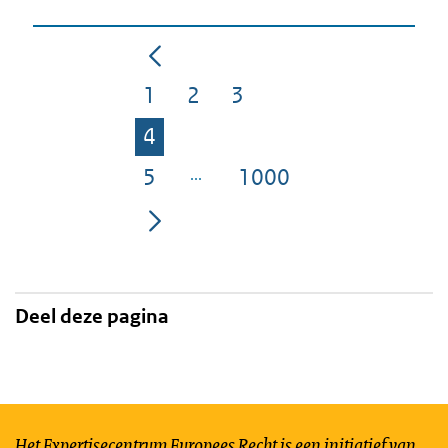
1
2
3
Pagina
Pagina
Pagina
4
Pagina
5
1000
Pagina
Pagina
Deel deze pagina
Het Expertisecentrum Europees Recht is een initiatief van