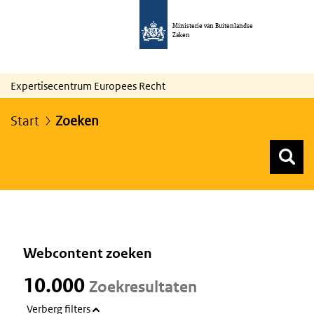
Ministerie van Buitenlandse
Zaken
Expertisecentrum Europees Recht
Start
Zoeken
Z
Z
Top menu zoeken
Webcontent zoeken
10.000
Zoekresultaten
Verberg filters