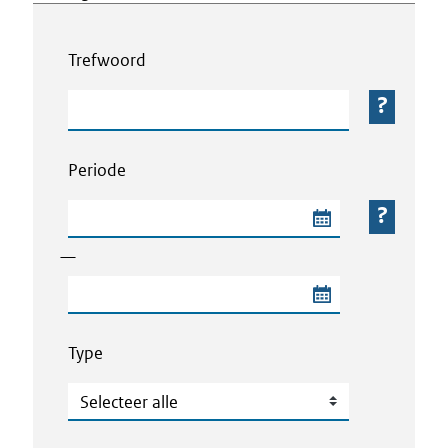
Webcontent zoeken
Trefwoord
Trefwoord
Periode
Begindatum van de periode
—
Einddatum van de periode
Type
Type