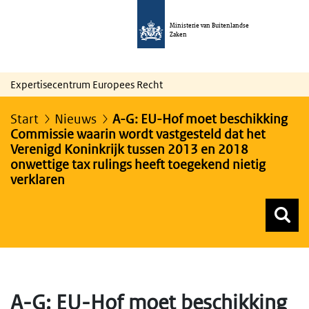
Ministerie van Buitenlandse
Zaken
Expertisecentrum Europees Recht
Start
Nieuws
A-G: EU-Hof moet beschikking
Commissie waarin wordt vastgesteld dat het
Verenigd Koninkrijk tussen 2013 en 2018
onwettige tax rulings heeft toegekend nietig
verklaren
Z
Z
Top menu zoeken
A-G: EU-Hof moet beschikking