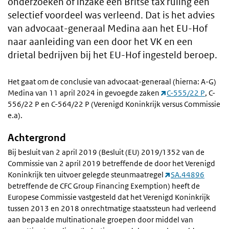
onderzoeken of inzake een Britse tax ruling een
selectief voordeel was verleend. Dat is het advies
van advocaat-generaal Medina aan het EU-Hof
naar aanleiding van een door het VK en een
drietal bedrijven bij het EU-Hof ingesteld beroep.
Het gaat om de conclusie van advocaat-generaal (hierna: A-G)
Medina van 11 april 2024 in gevoegde zaken
C-555/22 P
, C-
556/22 P en C-564/22 P (Verenigd Koninkrijk versus Commissie
e.a).
Achtergrond
Bij besluit van 2 april 2019 (Besluit (EU) 2019/1352 van de
Commissie van 2 april 2019 betreffende de door het Verenigd
Koninkrijk ten uitvoer gelegde steunmaatregel
SA.44896
betreffende de CFC Group Financing Exemption) heeft de
Europese Commissie vastgesteld dat het Verenigd Koninkrijk
tussen 2013 en 2018 onrechtmatige staatssteun had verleend
aan bepaalde multinationale groepen door middel van