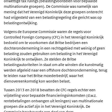
onwettige tax rulings (belastingvoordelen voor bepaalde
multinationale groepen). De Commissie was namelijk van
mening dat het Verenigd Koninkrijk deze groepen onterecht
had vrijgesteld van een belastingregeling die gericht was op
belastingontwijking.
Volgens de Europese Commissie waren de regels voor
Controlled Foreign Company (CFC) in het Verenigd Koninkrijk
bedoeld om te voorkomen dat Britse bedrijven een
dochteronderneming in een rechtsgebied met weinig of geen
belasting zouden gebruiken om belasting in het Verenigd
Koninkrijk te ontwijken. Ze stelden de Britse
belastingautoriteiten in staat om alle winsten die kunstmatig
werden afgeleid naar een offshore dochteronderneming, terug
te leiden naar het Britse moederbedrijf, waar het
dienovereenkomstig kon worden belast.
Tussen 2013 en 2018 bevatten de CFC-regels echter een
vrijstelling voor bepaalde financieringsinkomsten (d.w.z.
rentebetalingen ontvangen uit leningen) van multinationale
groepen die actief zijn in het Verenigd Koninkrijk. De
Commissie beschouwde een deel van deze