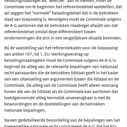
belastingmaatregel als "selectief" aan te merken, moet de
Commissie om te beginnen het referentiestelsel vaststellen, dat
wil zeggen het "normale" belastingstelsel dat in de betrokken
staat van toepassing is. Vervolgens moet de Commissie volgens
de A-G aantonen dat de betrokken maatregel afwijkt van dat
referentiestelsel omdat deze differentieert tussen
ondernemingen die zich in een vergelijkbare situatie bevinden.
Bij de vaststelling van het referentiekader voor de toepassing
van artikel 107, lid 1, EU-Werkingsverdrag op
belastingmaatregelen moet de Commissie volgens de A-G in
beginsel de uitleg van de relevante bepalingen van nationaal
recht aanvaarden die de betrokken lidstaat geeft in het kader
van een uitwisseling van argumenten tussen die lidstaat en de
Commissie. De uitleg van de Commissie heeft alleen voorrang
boven die van de lidstaat als de Commissie kan aantonen dat
laatstgenoemde uitleg kennelijk onverenigbaar is met de
bewoordingen en de doelstellingen van de betrokken
nationale bepalingen.
Na een gedetailleerde beoordeling van de bepalingen van het
toepasselijke nationale recht concludeert de A-G dat het EU-