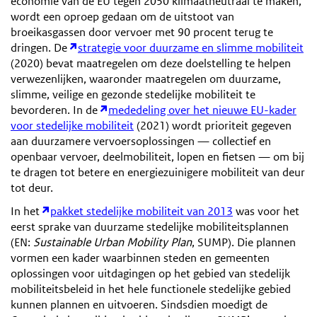
economie van de EU tegen 2050 klimaatneutraal te maken,
wordt een oproep gedaan om de uitstoot van
broeikasgassen door vervoer met 90 procent terug te
dringen. De
strategie voor duurzame en slimme mobiliteit
(2020) bevat maatregelen om deze doelstelling te helpen
verwezenlijken, waaronder maatregelen om duurzame,
slimme, veilige en gezonde stedelijke mobiliteit te
bevorderen. In de
mededeling over het nieuwe EU-kader
voor stedelijke mobiliteit
(2021) wordt prioriteit gegeven
aan duurzamere vervoersoplossingen — collectief en
openbaar vervoer, deelmobiliteit, lopen en fietsen — om bij
te dragen tot betere en energiezuinigere mobiliteit van deur
tot deur.
In het
pakket stedelijke mobiliteit van 2013
was voor het
eerst sprake van duurzame stedelijke mobiliteitsplannen
(EN:
Sustainable Urban Mobility Plan
, SUMP). Die plannen
vormen een kader waarbinnen steden en gemeenten
oplossingen voor uitdagingen op het gebied van stedelijk
mobiliteitsbeleid in het hele functionele stedelijke gebied
kunnen plannen en uitvoeren. Sindsdien moedigt de