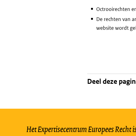
Octrooirechten e
De rechten van a
website wordt geb
Deel deze pagi
Het Expertisecentrum Europees Recht is 