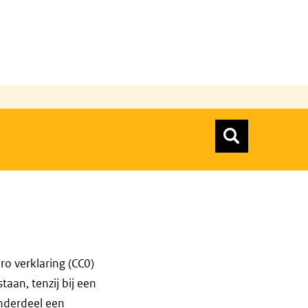
n
Zoeken
Zoekform
Top menu zoeken
o verklaring (CC0)
taan, tenzij bij een
nderdeel een